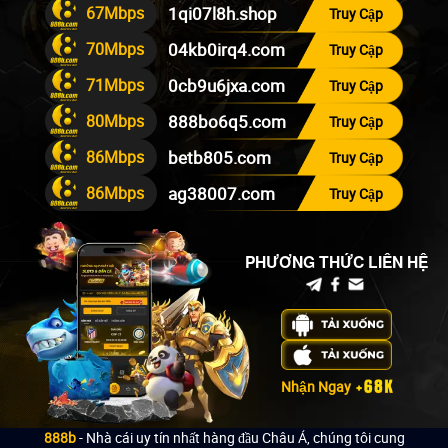
67Mbps
1qi07l8h.shop
Truy Cập
70Mbps
04kb0irq4.com
Truy Cập
71Mbps
0cb9u6jxa.com
Truy Cập
80Mbps
888bo6q5.com
Truy Cập
86Mbps
betb805.com
Truy Cập
86Mbps
ag38007.com
Truy Cập
PHƯƠNG THỨC LIÊN HỆ
Nhận Ngay
888b
- Nhà cái uy tín nhất hàng đầu Châu Á, chúng tôi cung